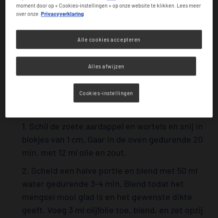
1 g zout
moment door op « Cookies-instellingen » op onze website te klikken. Lees meer
over onze
Privacyverklaring
3 schepjes
ThickenUP
Clear
®
50 ml water
Alle cookies accepteren
Alles afwijzen
Bereiding
Cookies-instellingen
GROENTEN
1. Schil de zoete aardappel en wortels en snij in
blokjes van 1 cm. Gaar in de oven gedurende 20
min. met 12 ml olie en zout.
2. Scheid een halve portie en blend met 50 ml
water gedurende 3-4 min. Blend todat het
mengsel mooi glad is en het gewenste dikte
geeft. Voeg 3 ml olijfolie toe, blend, en zet opzij