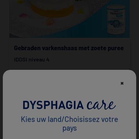
Gebraden varkenshaas met zoete puree
IDDSI niveau 4
×
Kies uw land/Choisissez votre
pays