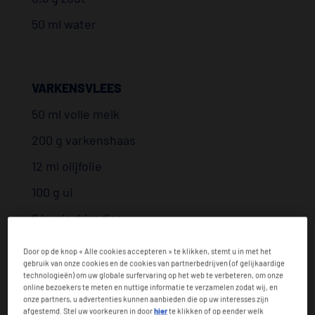
50 ml water
VARKENSVLEES
50 ml volle melk
200 g varkenshaas
12 ml olijfolie
100 g ui
6 laurierblaadjes
100 ml water
Door op de knop « Alle cookies accepteren » te klikken, stemt u in met het
gebruik van onze cookies en de cookies van partnerbedrijven (of gelijkaardige
0,6 gemalen witte peper
technologieën) om uw globale surfervaring op het web te verbeteren, om onze
online bezoekers te meten en nuttige informatie te verzamelen zodat wij, en
100 ml kookroom 15%
onze partners, u advertenties kunnen aanbieden die op uw interesses zijn
afgestemd. Stel uw voorkeuren in door
hier
te klikken of op eender welk