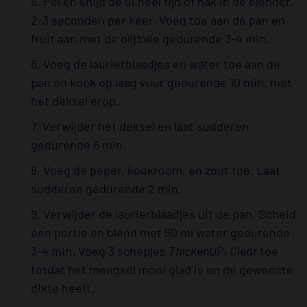
5. Pel en snijd de ui heel fijn of hak in de blender,
2-3 seconden per keer. Voeg toe aan de pan en
fruit aan met de olijfolie gedurende 3-4 min.
6. Voeg de laurierblaadjes en water toe aan de
pan en kook op laag vuur gedurende 10 min. met
het deksel erop.
7. Verwijder het deksel en laat sudderen
gedurende 6 min.
8. Voeg de peper, kookroom, en zout toe. Laat
sudderen gedurende 2 min.
9. Verwijder de laurierblaadjes uit de pan. Scheid
één portie en blend met 50 ml water gedurende
3-4 min. Voeg 3 schepjes
ThickenUP
Clear
toe
®
totdat het mengsel mooi glad is en de gewenste
dikte heeft.