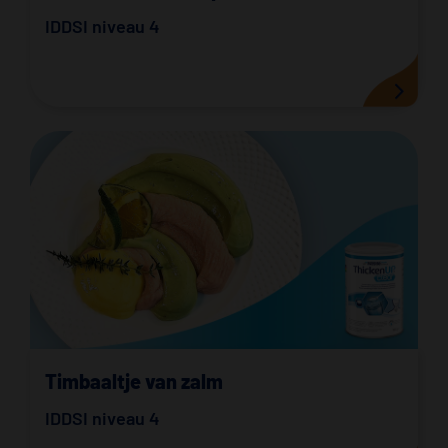
IDDSI niveau 4
Timbaaltje van zalm
IDDSI niveau 4