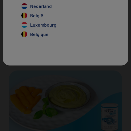
×
Nederland
België
Luxembourg
Lasagne met gehakt en aardappelen
Belgique
IDDSI niveau 4