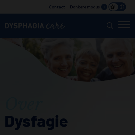
Main
Contact
Donkere modus
i
navigation
Over
Dysfagie