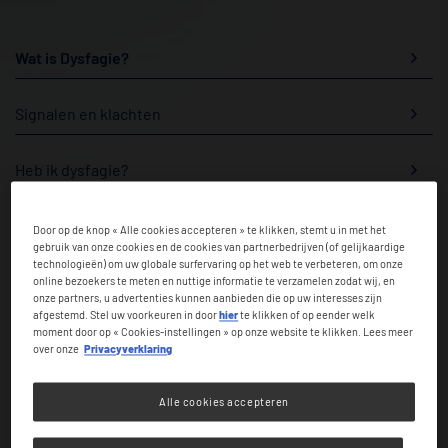
Wat is Dysfagie?
Signalen en klachten
Heb ik dysfagie?
Medisch onderzoek
Door op de knop « Alle cookies accepteren » te klikken, stemt u in met het
gebruik van onze cookies en de cookies van partnerbedrijven (of gelijkaardige
technologieën) om uw globale surfervaring op het web te verbeteren, om onze
online bezoekers te meten en nuttige informatie te verzamelen zodat wij, en
onze partners, u advertenties kunnen aanbieden die op uw interesses zijn
afgestemd. Stel uw voorkeuren in door
hier
te klikken of op eender welk
Medische onderzoeken bij
moment door op « Cookies-instellingen » op onze website te klikken. Lees meer
over onze
Privacyverklaring
slikproblemen
Alle cookies accepteren
Raadpleeg een zorgverlener voor een goede screening en