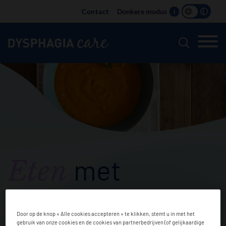
Main
Contact
Donkere modus
i
navigation
met
Eten
Dysfagie
Door op de knop « Alle cookies accepteren » te klikken, stemt u in met het
gebruik van onze cookies en de cookies van partnerbedrijven (of gelijkaardige