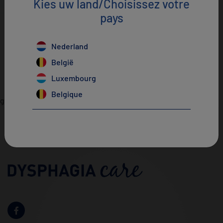
Kies uw land/Choisissez votre
slikproblemen. Moet onder medisch toezicht worden
pays
gebruikt.
×
Nederland
ThickenUP
België
Luxembourg
Belgique
gigya--newsletter-footer-nl