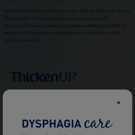
Mensen met slikproblemen kunnen zich verslikken in dunne
dranken. Om dit te voorkomen is het nodig om de
consistentie aan te passen met een verdikkingsmiddel of
om specifieke kante-en-klare dranken te drinken zoals
gegeleerd water.
ThickenUP
is een merk die verdikkingsmiddelen heeft op
×
®
basis van xanthaangom dat kan worden gebruikt om de
viscositeit van dranken te veranderen en de consistentie
van halfvast voedsel te veranderen. ThickenUP
is een
®
voedingsmiddel voor medisch gebruik dat wordt ingezet
voor de ondersteuning van het dieet van mensen met