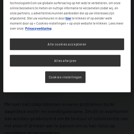
technologieën) om uw globale surfervaring op het web te verbeteren, om onze
Productinformatie
online bezoekers te meten en nuttige informatie te verzamelen zodat wij, en
onze partners, u advertenties kunnen aanbieden die op uw interesses zijn
afgestemd. Stel uw voorkeuren in door
hier
te klikken of op eender welk
moment door op « Cookies-instellingen » op onze website te klikken. Lees meer
Consistentie aanpassen
over onze
Privacyverklaring
De juiste consistentie
Alle cookies accepteren
Productinformatie
Alles afwijzen
Recepten bij slikproblemen
Cookies-instellingen
Mensen met slikproblemen ervaren problemen bij de
dagelijkse vocht- en voedingsinname. Om dit te voorkomen
kan worden geadviseerd om de textuur of consistentie van
het eten of drinken aan te passen om zo het risico op
verslikken te verminderen.