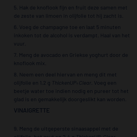
5. Hak de knoflook fijn en fruit deze samen met
de zeste van limoen in olijfolie tot hij zacht is.
6. Voeg de champagne toe en laat 5 minuten
inkoken tot de alcohol is verdampt. Haal van het
vuur.
7. Meng de avocado en Griekse yoghurt door de
knoflook mix.
8. Neem een deel hiervan en meng dit met
olijfolie en 1,2 g
ThickenUP
Clear
. Voeg een
®
beetje water toe indien nodig en pureer tot het
glad is en gemakkelijk doorgeslikt kan worden.
VINAIGRETTE
9. Meng de uitgeperste sinaasappel met de
olijfolie, het zout en 2,4 g
ThickenUP
Clear
.