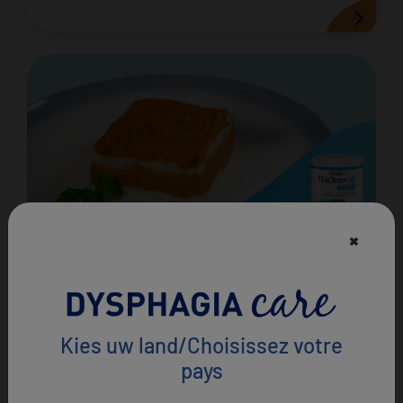
×
Lasagne met gehakt en aardappelen
IDDSI niveau 4
Kies uw land/Choisissez votre
pays