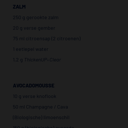
ZALM
250 g gerookte zalm
20 g verse gember
75 ml citroensap (2 citroenen)
1 eetlepel water
1,2 g
ThickenUP
Clear
®
AVOCADOMOUSSE
10 g verse knoflook
50 ml Champagne / Cava
(Biologische) limoenschil
150 g (biologische) avocado