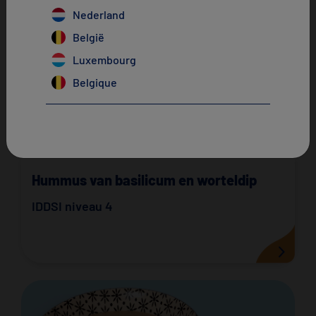
×
Nederland
België
Luxembourg
Belgique
Hummus van basilicum en worteldip
IDDSI niveau 4