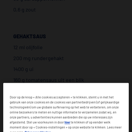
0,6 g zout
GEHAKTSAUS
12 ml olijfolie
200 mg rundergehakt
1400 g ui
160 g tomatensaus uit een blik
1 g milde paprika
Door op de knop « Alle cookies accepteren » te klikken, stemt u in met het
2 laurierblaadjes
gebruik van onze cookies en de cookies van partnerbedrijven (of gelijkaardige
technologieën) om uw globale surfervaring op het web te verbeteren, om onze
40 ml water
online bezoekers te meten en nuttige informatie te verzamelen zodat wij, en
onze partners, u advertenties kunnen aanbieden die op uw interesses zijn
1,4 g zout
afgestemd. Stel uw voorkeuren in door
hier
te klikken of op eender welk
moment door op « Cookies-instellingen » op onze website te klikken. Lees meer