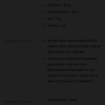
Eiwitten: 23 g
Koolhydraten: 30 g
Vet: 13 g
Vezels: 4 g
Tips van de chef:
Je kan deze saus veganistisch
maken door getextuurde soja te
gebruiken i.p.v. gehakt.
Je kan ook onverwerkt gehakt
gebruiken, met een mes
fijnhakken en fijnmalen in de
molen. Zorg ervoor dat je eerst
alle vet en pezen verwijdert.
ThickenUP
Clear
®
Gebruikt product