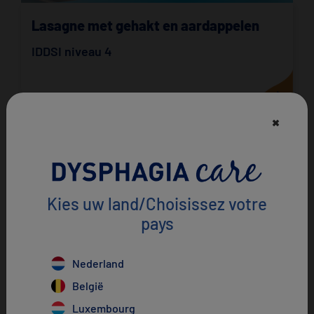
Lasagne met gehakt en aardappelen
IDDSI niveau 4
×
Kies uw land/Choisissez votre
pays
×
Nederland
België
Hummus van basilicum en worteldip
Luxembourg