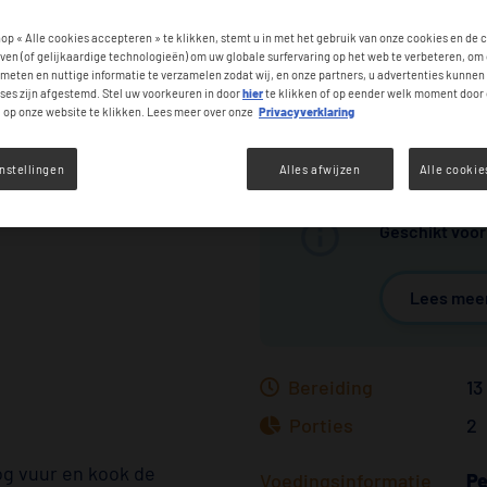
op « Alle cookies accepteren » te klikken, stemt u in met het gebruik van onze cookies en de 
ven (of gelijkaardige technologieën) om uw globale surfervaring op het web te verbeteren, om
meten en nuttige informatie te verzamelen zodat wij, en onze partners, u advertenties kunnen
ses zijn afgestemd. Stel uw voorkeuren in door
hier
te klikken of op eender welk moment door 
» op onze website te klikken. Lees meer over onze
Privacyverklaring
nstellingen
Alles afwijzen
Alle cooki
Geschikt voor
Lees meer
Bereiding
13
Porties
2
og vuur en kook de
Voedingsinformatie
Pe