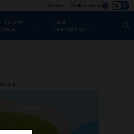
Contact
Donkere modus
i
rinken met
Hulp &
ysfagie
Ondersteuning
ustratie.