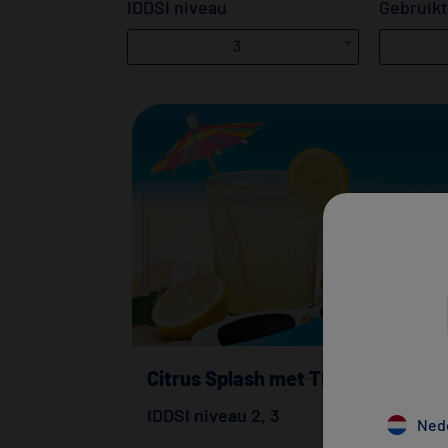
IDDSI niveau
Gebruikt
3
Citrus Splash met ThickenUp Fizz
IDDSI niveau 2
,
3
Ned