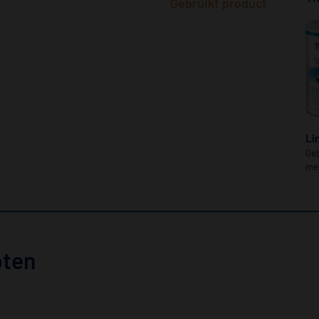
Gebruikt product
Li
Geb
med
pten