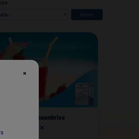
ype
×
Verfrissend bessenbries
×
DDSI niveau 2
,
3
rg