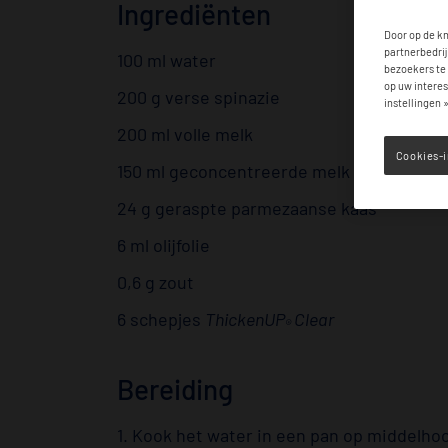
Ingrediënten
Door op de kn
partnerbedrij
100 ml water
bezoekers te 
op uw interes
200 g verse spinazie
instellingen 
200 ml volle melk
Cookies-i
150 ml geconcentreerde melk
24 g geraspte parmezaanse kaas
6 ml olijfolie
0,6 g zout
6 schepjes
ThickenUP
Clear
®
Bereiding
1. Kook het water in een pan op middelho