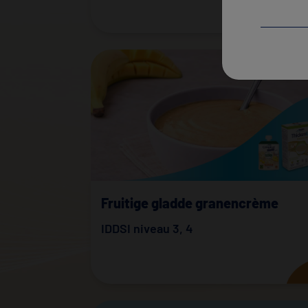
Fruitige gladde granencrème
IDDSI niveau 3
,
4