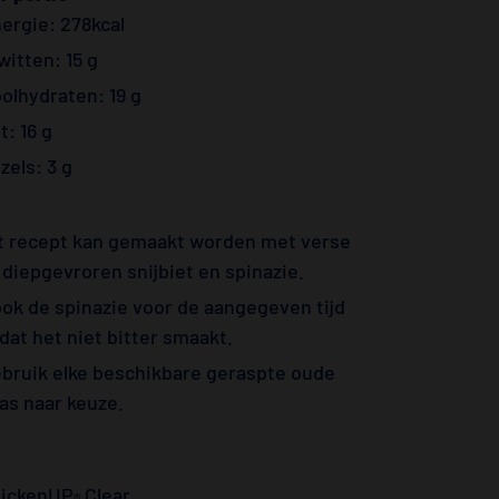
ergie: 278kcal
witten: 15 g
olhydraten: 19 g
t: 16 g
zels: 3 g
t recept kan gemaakt worden met verse
 diepgevroren snijbiet en spinazie.
ok de spinazie voor de aangegeven tijd
dat het niet bitter smaakt.
bruik elke beschikbare geraspte oude
as naar keuze.
ickenUP
Clear