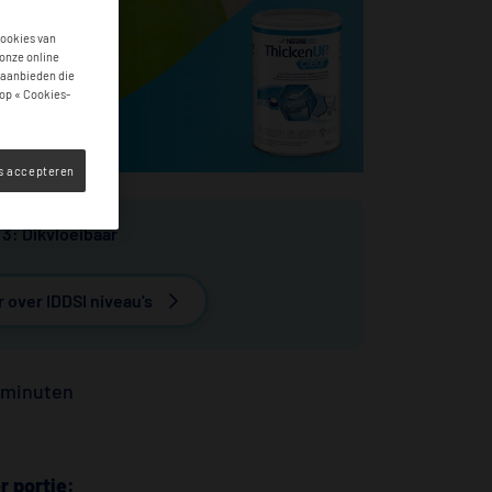
cookies van
 onze online
 aanbieden die
op « Cookies-
es accepteren
 3: Dikvloeibaar
 over IDDSI niveau’s
 minuten
r portie: