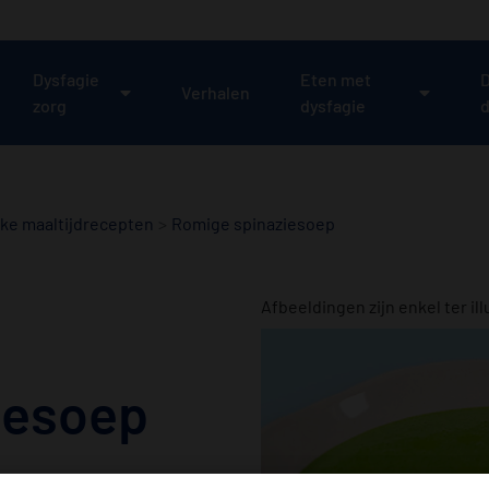
Dysfagie
Eten met
D
Verhalen
zorg
dysfagie
d
jke maaltijdrecepten
Romige spinaziesoep
Afbeeldingen zijn enkel ter ill
iesoep