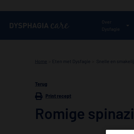
Main
navigation
Over
Dysfagie
Home
Eten met Dysfagie
Snelle en smakeli
Terug
Print recept
Romige spinaz