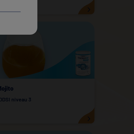
ojito
DDSI niveau 3