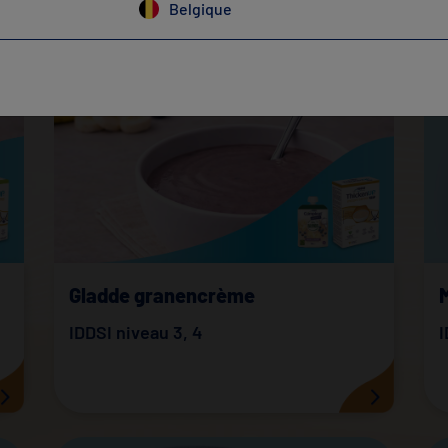
Belgique
Gladde granencrème
M
IDDSI niveau 3
,
4
I