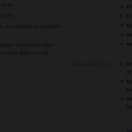
 erop.
En
2 min.
Ei
Ko
, en olijfolie toe en blend
Ve
Ve
chepjes
ThickenUP
Clear
®
l mooi glad is en de
Tips van de chef:
Di
of
Ko
zo
Ge
ka
Th