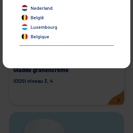
×
Nederland
België
Luxembourg
Belgique
Gladde granencrème
IDDSI niveau 3
,
4