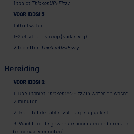
1 tablet
ThickenUP
Fizzy
®
VOOR IDDSI 3
150 ml water
1–2 el citroensiroop (suikervrij)
2 tabletten
ThickenUP
Fizzy
®
Bereiding
VOOR IDDSI 2
1. Doe 1 tablet
ThickenUP
Fizzy
in water en wacht
®
2 minuten.
2. Roer tot de tablet volledig is opgelost.
3. Wacht tot de gewenste consistentie bereikt is
(minimaal 4 minuten).