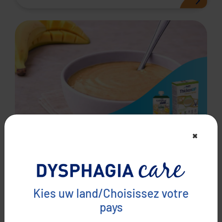
×
Fruitige gladde granencrème
IDDSI niveau 3
,
4
Kies uw land/Choisissez votre
pays